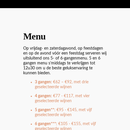
Menu
Op vrijdag- en zaterdagavond, op feestdagen
en op de avond vóór een feestdag serveren wij
uitsluitend ons 5- of 6-gangenmenu. 5 en 6
gangen menu s’middags te verkrijgen tot
12u30 om u de beste gelukservaring te
kunnen bieden.
3 gangen:
€62 – €92, met drie
geselecteerde wijnen
4 gangen:
€77 - €117, met vier
geselecteerde wijnen
5 gangen**:
€95 - €145, met vijf
geselecteerde wijnen
6 gangen***:
€105 - €155, met vijf
geselecteerde wijnen